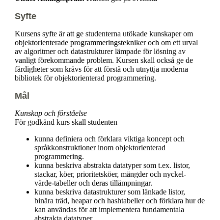
Syfte
Kursens syfte är att ge studenterna utökade kunskaper om
objektorienterade programmeringstekniker och om ett urval
av algoritmer och datastrukturer lämpade för lösning av
vanligt förekommande problem. Kursen skall också ge de
färdigheter som krävs för att förstå och utnyttja moderna
bibliotek för objektorienterad programmering.
Mål
Kunskap och förståelse
För godkänd kurs skall studenten
kunna definiera och förklara viktiga koncept och
språkkonstruktioner inom objektorienterad
programmering.
kunna beskriva abstrakta datatyper som t.ex. listor,
stackar, köer, prioritetsköer, mängder och nyckel-
värde-tabeller och deras tillämpningar.
kunna beskriva datastrukturer som länkade listor,
binära träd, heapar och hashtabeller och förklara hur de
kan användas för att implementera fundamentala
abstrakta datatyper.