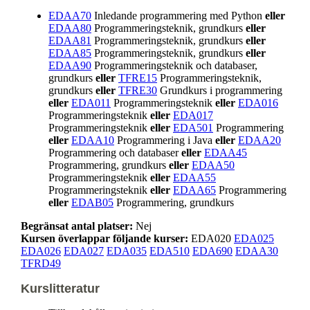
EDAA70
Inledande programmering med Python
eller
EDAA80
Programmeringsteknik, grundkurs
eller
EDAA81
Programmeringsteknik, grundkurs
eller
EDAA85
Programmeringsteknik, grundkurs
eller
EDAA90
Programmeringsteknik och databaser,
grundkurs
eller
TFRE15
Programmeringsteknik,
grundkurs
eller
TFRE30
Grundkurs i programmering
eller
EDA011
Programmeringsteknik
eller
EDA016
Programmeringsteknik
eller
EDA017
Programmeringsteknik
eller
EDA501
Programmering
eller
EDAA10
Programmering i Java
eller
EDAA20
Programmering och databaser
eller
EDAA45
Programmering, grundkurs
eller
EDAA50
Programmeringsteknik
eller
EDAA55
Programmeringsteknik
eller
EDAA65
Programmering
eller
EDAB05
Programmering, grundkurs
Begränsat antal platser:
Nej
Kursen överlappar följande kurser:
EDA020
EDA025
EDA026
EDA027
EDA035
EDA510
EDA690
EDAA30
TFRD49
Kurslitteratur