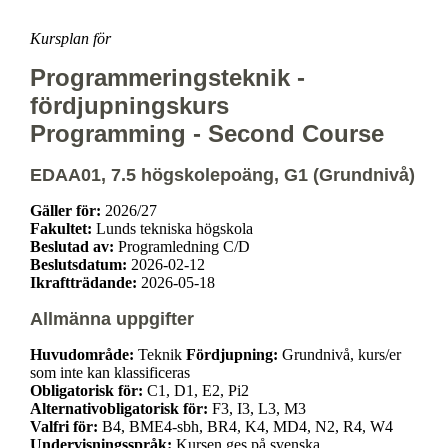
Kursplan för
Programmeringsteknik -
fördjupningskurs
Programming - Second Course
EDAA01, 7.5 högskolepoäng, G1 (Grundnivå)
Gäller för:
2026/27
Fakultet:
Lunds tekniska högskola
Beslutad av:
Programledning C/D
Beslutsdatum:
2026-02-12
Ikraftträdande:
2026-05-18
Allmänna uppgifter
Huvudområde:
Teknik
Fördjupning:
Grundnivå, kurs/er
som inte kan klassificeras
Obligatorisk för:
C1, D1, E2, Pi2
Alternativobligatorisk för:
F3, I3, L3, M3
Valfri för:
B4, BME4-sbh, BR4, K4, MD4, N2, R4, W4
Undervisningsspråk:
Kursen ges på svenska