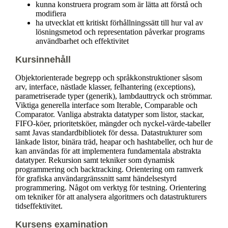
kunna konstruera program som är lätta att förstå och
modifiera
ha utvecklat ett kritiskt förhållningssätt till hur val av
lösningsmetod och representation påverkar programs
användbarhet och effektivitet
Kursinnehåll
Objektorienterade begrepp och språkkonstruktioner såsom
arv, interface, nästlade klasser, felhantering (exceptions),
parametriserade typer (generik), lambdauttryck och strömmar.
Viktiga generella interface som Iterable, Comparable och
Comparator. Vanliga abstrakta datatyper som listor, stackar,
FIFO-köer, prioritetsköer, mängder och nyckel-värde-tabeller
samt Javas standardbibliotek för dessa. Datastrukturer som
länkade listor, binära träd, heapar och hashtabeller, och hur de
kan användas för att implementera fundamentala abstrakta
datatyper. Rekursion samt tekniker som dynamisk
programmering och backtracking. Orientering om ramverk
för grafiska användargränssnitt samt händelsestyrd
programmering. Något om verktyg för testning. Orientering
om tekniker för att analysera algoritmers och datastrukturers
tidseffektivitet.
Kursens examination