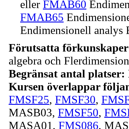
eller
FMAB60
Endimens
FMAB65
Endimensionel
Endimensionell analys
Förutsatta förkunskape
algebra och Flerdimensione
Begränsat antal platser:
Kursen överlappar följa
FMSF25
,
FMSF30
,
FMSF
MASB03,
FMSF50
,
FMS
MASA01,
FMS086
, MA