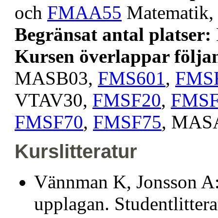
och
FMAA55
Matematik, l
Begränsat antal platser:
Kursen överlappar följa
MASB03,
FMS601
,
FMS
VTAV30,
FMSF20
,
FMSF
FMSF70
,
FMSF75
, MAS
Kurslitteratur
Vännman K, Jonsson A: 
upplagan. Studentlitter