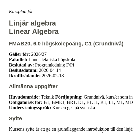
Kursplan för
Linjär algebra
Linear Algebra
FMAB20, 6.0 högskolepoäng, G1 (Grundnivå)
Gäller för:
2026/27
Fakultet:
Lunds tekniska högskola
Beslutad av:
Programledning F/Pi
Beslutsdatum:
2026-04-14
Ikraftträdande:
2026-05-18
Allmänna uppgifter
Huvudområde:
Teknik
Fördjupning:
Grundnivå, kurs/er som int
Obligatorisk för:
B1, BME1, BR1, D1, E1, I1, K1, L1, M1, MD
Undervisningsspråk:
Kursen ges på svenska
Syfte
Kursens syfte är att ge en grundläggande introduktion till den linj