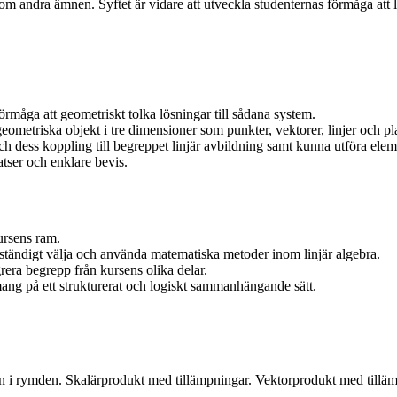
om andra ämnen. Syftet är vidare att utveckla studenternas förmåga att 
rmåga att geometriskt tolka lösningar till sådana system.
metriska objekt i tre dimensioner som punkter, vektorer, linjer och pl
h dess koppling till begreppet linjär avbildning samt kunna utföra elem
atser och enklare bevis.
ursens ram.
tändigt välja och använda matematiska metoder inom linjär algebra.
era begrepp från kursens olika delar.
ang på ett strukturerat och logiskt sammanhängande sätt.
an i rymden. Skalärprodukt med tillämpningar. Vektorprodukt med tillä