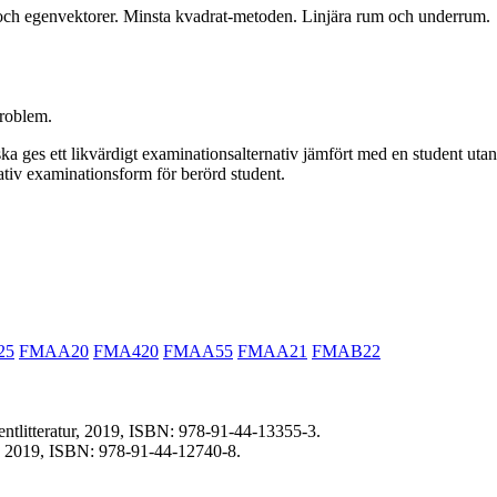
 och egenvektorer. Minsta kvadrat-metoden. Linjära rum och underrum.
problem.
ka ges ett likvärdigt examinationsalternativ jämfört med en student ut
nativ examinationsform för berörd student.
25
FMAA20
FMA420
FMAA55
FMAA21
FMAB22
entlitteratur, 2019, ISBN: 978-91-44-13355-3.
ur, 2019, ISBN: 978-91-44-12740-8.