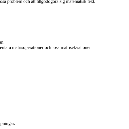
lösa problem och att tillgodogöra sig matematisk text.
an.
entära matrisoperationer och lösa matrisekvationer.
mpningar.