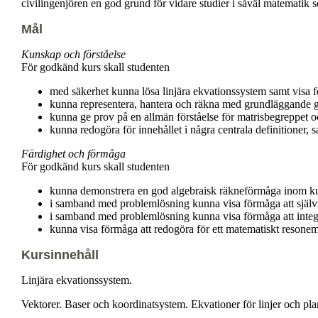
civilingenjören en god grund för vidare studier i såväl matematik s
Mål
Kunskap och förståelse
För godkänd kurs skall studenten
med säkerhet kunna lösa linjära ekvationssystem samt visa fö
kunna representera, hantera och räkna med grundläggande geo
kunna ge prov på en allmän förståelse för matrisbegreppet oc
kunna redogöra för innehållet i några centrala definitioner, s
Färdighet och förmåga
För godkänd kurs skall studenten
kunna demonstrera en god algebraisk räkneförmåga inom k
i samband med problemlösning kunna visa förmåga att självs
i samband med problemlösning kunna visa förmåga att integr
kunna visa förmåga att redogöra för ett matematiskt resonem
Kursinnehåll
Linjära ekvationssystem.
Vektorer. Baser och koordinatsystem. Ekvationer för linjer och pl