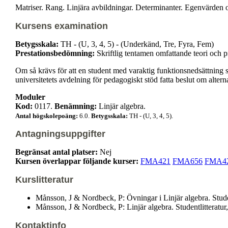
Matriser. Rang. Linjära avbildningar. Determinanter. Egenvärden
Kursens examination
Betygsskala:
TH - (U, 3, 4, 5) - (Underkänd, Tre, Fyra, Fem)
Prestationsbedömning:
Skriftlig tentamen omfattande teori och 
Om så krävs för att en student med varaktig funktionsnedsättning s
universitetets avdelning för pedagogiskt stöd fatta beslut om alter
Moduler
Kod:
0117.
Benämning:
Linjär algebra.
Antal högskolepoäng:
6.0.
Betygsskala:
TH - (U, 3, 4, 5).
Antagningsuppgifter
Begränsat antal platser:
Nej
Kursen överlappar följande kurser:
FMA421
FMA656
FMA4
Kurslitteratur
Månsson, J & Nordbeck, P: Övningar i Linjär algebra. Stud
Månsson, J & Nordbeck, P: Linjär algebra. Studentlitterat
Kontaktinfo