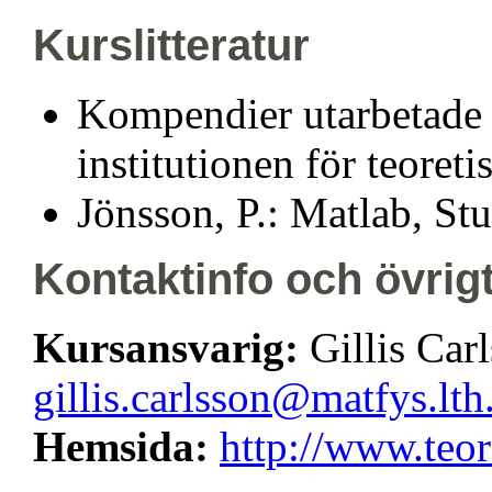
Kurslitteratur
Kompendier utarbetade p
institutionen för teoreti
Jönsson, P.: Matlab, Stud
Kontaktinfo och övrig
Kursansvarig:
Gillis Car
gillis.carlsson@matfys.lth
Hemsida:
http://www.teo