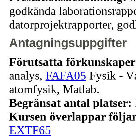
godkända laborationsrapp
datorprojektrapporter, go
Antagningsuppgifter
Förutsatta förkunskape
analys,
FAFA05
Fysik - V
atomfysik, Matlab.
Begränsat antal platser:
Kursen överlappar följa
EXTF65