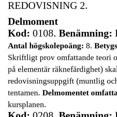
REDOVISNING 2.
Delmoment
Kod:
0108.
Benämning:
Antal högskolepoäng:
8.
Betyg
Skriftligt prov omfattande teori 
på elementär räknefärdighet) ska
redovisningsuppgift (muntlig och
tentamen.
Delmomentet omfatt
kursplanen.
Kod:
0208.
Benämning: