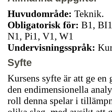
Huvudområde:
Teknik.
Obligatorisk för:
B1, BI1
N1, Pi1, V1, W1
Undervisningsspråk:
Kur
Syfte
Kursens syfte är att ge en
den endimensionella analys
roll denna spelar i tillä
olika slag, med avsikt att