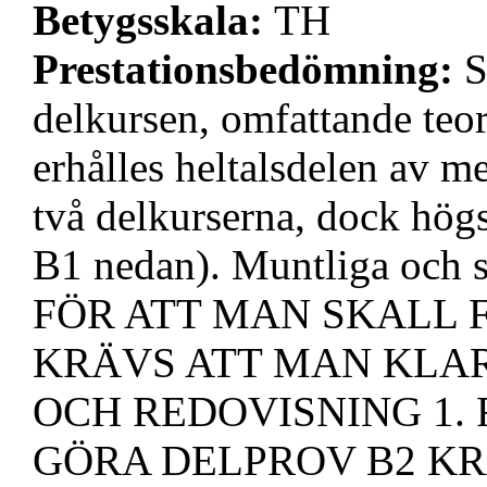
Betygsskala:
TH
Prestationsbedömning:
S
delkursen, omfattande teo
erhålles heltalsdelen av m
två delkurserna, dock högs
B1 nedan). Muntliga och sk
FÖR ATT MAN SKALL 
KRÄVS ATT MAN KLA
OCH REDOVISNING 1.
GÖRA DELPROV B2 K