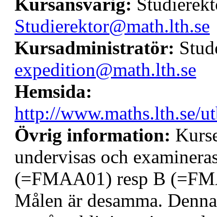
Kursansvarig:
Studierekt
Studierektor@math.lth.se
Kursadministratör:
Stud
expedition@math.lth.se
Hemsida:
http://www.maths.lth.se/u
Övrig information:
Kurse
undervisas och examineras 
(=FMAA01) resp B (=FMA
Målen är desamma. Denna 