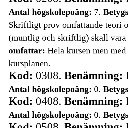
Antal högskolepoäng:
7.
Betyg
Skriftligt prov omfattande teori
(muntlig och skriftlig) skall va
omfattar:
Hela kursen men med t
kursplanen.
Kod:
0308.
Benämning:
Antal högskolepoäng:
0.
Betyg
Kod:
0408.
Benämning:
Antal högskolepoäng:
0.
Betyg
Kod:
0508.
Benämning: