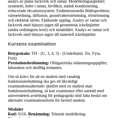
analys av plana fackverk och ramar. Modelleringsaspekter;
symmetri, leder i ramar, bivillkor, statisk kondensering,
reducerade ekvationssystem. Endimensionella flödesproblem;
värmeledning, diffusion, grundvattenströmning, rörströmning
och elektrisk ström. Fjädrande upplag. Analys av ramar och
fackverk med hänsyn tagen till geometrisk ickelinjäritet
(andra ordningens teori) och instabilitet. Analys av ramar och
fackverk med hänsyn tagen till materiell ickelinjäritet.
Kursens examination
Betygsskala:
TH - (U, 3, 4, 5) - (Underkänd, Tre, Fyra,
Fem)
Prestationsbedömning:
Obligatoriska inlämningsuppgifter,
laboration och skriftlig tentamen.
Om så krävs för att en student med varaktig
funktionsnedsättning ska ges ett likvärdigt
examinationsalternativ jämfört med en student utan
funktionsnedsättning, så kan examinator efter samråd med
universitetets avdelning för pedagogiskt stöd fatta beslut om
alternativ examinationsform för berörd student.
Moduler
Kod:
0116.
Benämning:
Teknisk modellering: