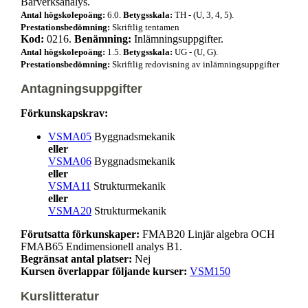
Bärverksanalys.
Antal högskolepoäng:
6.0.
Betygsskala:
TH - (U, 3, 4, 5).
Prestationsbedömning:
Skriftlig tentamen
Kod:
0216.
Benämning:
Inlämningsuppgifter.
Antal högskolepoäng:
1.5.
Betygsskala:
UG - (U, G).
Prestationsbedömning:
Skriftlig redovisning av inlämningsuppgifter
Antagningsuppgifter
Förkunskapskrav:
VSMA05
Byggnadsmekanik
eller
VSMA06
Byggnadsmekanik
eller
VSMA11
Strukturmekanik
eller
VSMA20
Strukturmekanik
Förutsatta förkunskaper:
FMAB20 Linjär algebra OCH
FMAB65 Endimensionell analys B1.
Begränsat antal platser:
Nej
Kursen överlappar följande kurser:
VSM150
Kurslitteratur