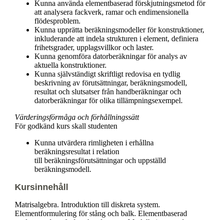
Kunna använda elementbaserad förskjutningsmetod för
att analysera fackverk, ramar och endimensionella
flödesproblem.
Kunna upprätta beräkningsmodeller för konstruktioner,
inkluderande att indela strukturen i element, definiera
frihetsgrader, upplagsvillkor och laster.
Kunna genomföra datorberäkningar för analys av
aktuella konstruktioner.
Kunna självständigt skriftligt redovisa en tydlig
beskrivning av förutsättningar, beräkningsmodell,
resultat och slutsatser från handberäkningar och
datorberäkningar för olika tillämpningsexempel.
Värderingsförmåga och förhållningssätt
För godkänd kurs skall studenten
Kunna utvärdera rimligheten i erhållna
beräkningsresultat i relation
till beräkningsförutsättningar och uppställd
beräkningsmodell.
Kursinnehåll
Matrisalgebra. Introduktion till diskreta system.
Elementformulering för stång och balk. Elementbaserad