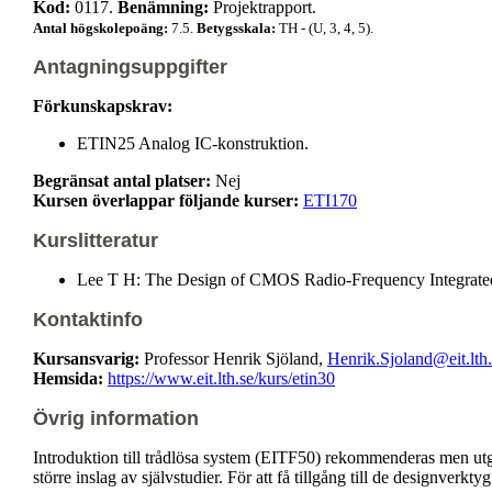
Kod:
0117.
Benämning:
Projektrapport.
Antal högskolepoäng:
7.5.
Betygsskala:
TH - (U, 3, 4, 5).
Antagningsuppgifter
Förkunskapskrav:
ETIN25 Analog IC-konstruktion.
Begränsat antal platser:
Nej
Kursen överlappar följande kurser:
ETI170
Kurslitteratur
Lee T H: The Design of CMOS Radio-Frequency Integrated 
Kontaktinfo
Kursansvarig:
Professor Henrik Sjöland,
Henrik.Sjoland@eit.lth.
Hemsida:
https://www.eit.lth.se/kurs/etin30
Övrig information
Introduktion till trådlösa system (EITF50) rekommenderas men ut
större inslag av självstudier. För att få tillgång till de designve