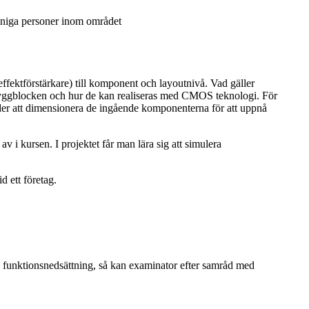
unniga personer inom området
fektförstärkare) till komponent och layoutnivå. Vad gäller
å byggblocken och hur de kan realiseras med CMOS teknologi. För
oder att dimensionera de ingående komponenterna för att uppnå
i kursen. I projektet får man lära sig att simulera
d ett företag.
an funktionsnedsättning, så kan examinator efter samråd med