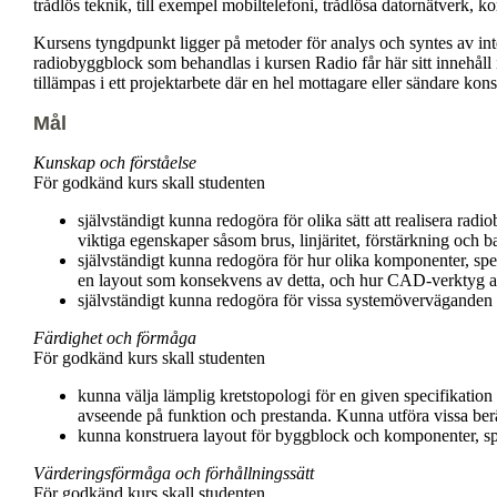
trådlös teknik, till exempel mobiltelefoni, trådlösa datornätverk, 
Kursens tyngdpunkt ligger på metoder för analys och syntes av i
radiobyggblock som behandlas i kursen Radio får här sitt innehåll
tillämpas i ett projektarbete där en hel mottagare eller sändare kons
Mål
Kunskap och förståelse
För godkänd kurs skall studenten
självständigt kunna redogöra för olika sätt att realisera rad
viktiga egenskaper såsom brus, linjäritet, förstärkning oc
självständigt kunna redogöra för hur olika komponenter, spec
en layout som konsekvens av detta, och hur CAD-verktyg a
självständigt kunna redogöra för vissa systemöverväganden f
Färdighet och förmåga
För godkänd kurs skall studenten
kunna välja lämplig kretstopologi för en given specifikati
avseende på funktion och prestanda. Kunna utföra vissa be
kunna konstruera layout för byggblock och komponenter, spec
Värderingsförmåga och förhållningssätt
För godkänd kurs skall studenten