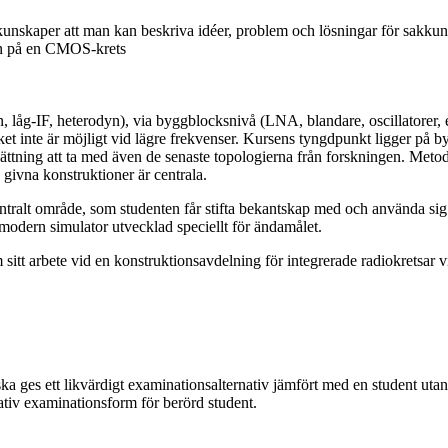
h kunskaper att man kan beskriva idéer, problem och lösningar för sakk
on på en CMOS-krets
låg-IF, heterodyn), via byggblocksnivå (LNA, blandare, oscillatorer, ef
lket inte är möjligt vid lägre frekvenser. Kursens tyngdpunkt ligger p
ättning att ta med även de senaste topologierna från forskningen. Met
 givna konstruktioner är centrala.
alt område, som studenten får stifta bekantskap med och använda sig av 
modern simulator utvecklad speciellt för ändamålet.
sitt arbete vid en konstruktionsavdelning för integrerade radiokretsar vi
ka ges ett likvärdigt examinationsalternativ jämfört med en student ut
nativ examinationsform för berörd student.