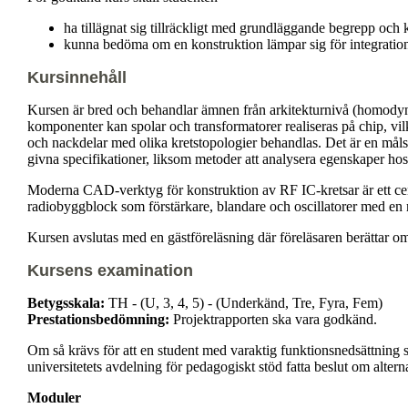
ha tillägnat sig tillräckligt med grundläggande begrepp oc
kunna bedöma om en konstruktion lämpar sig för integrati
Kursinnehåll
Kursen är bred och behandlar ämnen från arkitekturnivå (homodyn, 
komponenter kan spolar och transformatorer realiseras på chip, vi
och nackdelar med olika kretstopologier behandlas. Det är en måls
givna specifikationer, liksom metoder att analysera egenskaper hos
Moderna CAD-verktyg för konstruktion av RF IC-kretsar är ett centr
radiobyggblock som förstärkare, blandare och oscillatorer med en 
Kursen avslutas med en gästföreläsning där föreläsaren berättar om 
Kursens examination
Betygsskala:
TH - (U, 3, 4, 5) - (Underkänd, Tre, Fyra, Fem)
Prestationsbedömning:
Projektrapporten ska vara godkänd.
Om så krävs för att en student med varaktig funktionsnedsättning s
universitetets avdelning för pedagogiskt stöd fatta beslut om alter
Moduler