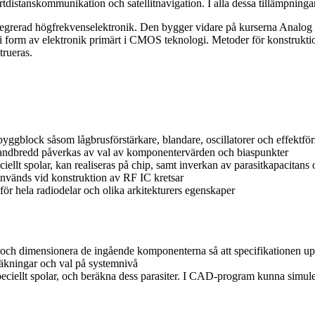
kortdistanskommunikation och satellitnavigation. I alla dessa tillämpnin
ntegrerad högfrekvenselektronik. Den bygger vidare på kurserna Analog
 i form av elektronik primärt i CMOS teknologi. Metoder för konstruktio
trueras.
iobyggblock såsom lågbrusförstärkare, blandare, oscillatorer och effektfö
h bandbredd påverkas av val av komponentervärden och biaspunkter
iellt spolar, kan realiseras på chip, samt inverkan av parasitkapacitan
nvänds vid konstruktion av RF IC kretsar
ör hela radiodelar och olika arkitekturers egenskaper
on och dimensionera de ingående komponenterna så att specifikationen 
räkningar och val på systemnivå
iellt spolar, och beräkna dess parasiter. I CAD-program kunna simulera