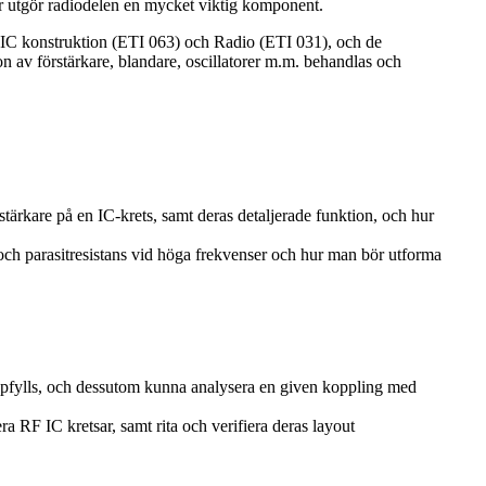
gar utgör radiodelen en mycket viktig komponent.
 IC konstruktion (ETI 063) och Radio (ETI 031), och de
n av förstärkare, blandare, oscillatorer m.m. behandlas och
rstärkare på en IC-krets, samt deras detaljerade funktion, och hur
s och parasitresistans vid höga frekvenser och hur man bör utforma
uppfylls, och dessutom kunna analysera en given koppling med
 RF IC kretsar, samt rita och verifiera deras layout