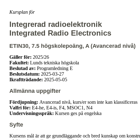
Kursplan för
Integrerad radioelektronik
Integrated Radio Electronics
ETIN30, 7.5 högskolepoäng, A (Avancerad nivå)
Gäller för:
2025/26
Fakultet:
Lunds tekniska högskola
Beslutad av:
Programledning E
Beslutsdatum:
2025-03-27
Ikraftträdande:
2025-05-05
Allmänna uppgifter
Fördjupning:
Avancerad nivå, kurs/er som inte kan klassificeras
Valfri för:
E4-he, E4-is, F4, MSOC1, N4
Undervisningsspråk:
Kursen ges på engelska
Syfte
Kursens mål är att ge grundläggande och bred kunskap om konstrukt