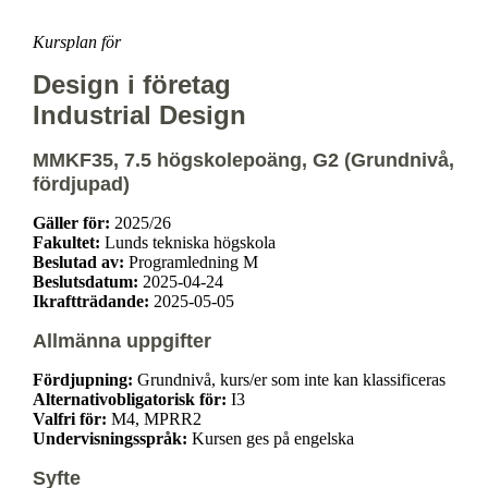
Kursplan för
Design i företag
Industrial Design
MMKF35, 7.5 högskolepoäng, G2 (Grundnivå,
fördjupad)
Gäller för:
2025/26
Fakultet:
Lunds tekniska högskola
Beslutad av:
Programledning M
Beslutsdatum:
2025-04-24
Ikraftträdande:
2025-05-05
Allmänna uppgifter
Fördjupning:
Grundnivå, kurs/er som inte kan klassificeras
Alternativobligatorisk för:
I3
Valfri för:
M4, MPRR2
Undervisningsspråk:
Kursen ges på engelska
Syfte