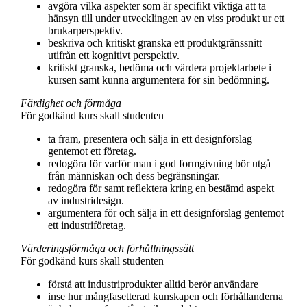
avgöra vilka aspekter som är specifikt viktiga att ta
hänsyn till under utvecklingen av en viss produkt ur ett
brukarperspektiv.
beskriva och kritiskt granska ett produktgränssnitt
utifrån ett kognitivt perspektiv.
kritiskt granska, bedöma och värdera projektarbete i
kursen samt kunna argumentera för sin bedömning.
Färdighet och förmåga
För godkänd kurs skall studenten
ta fram, presentera och sälja in ett designförslag
gentemot ett företag.
redogöra för varför man i god formgivning bör utgå
från människan och dess begränsningar.
redogöra för samt reflektera kring en bestämd aspekt
av industridesign.
argumentera för och sälja in ett designförslag gentemot
ett industriföretag.
Värderingsförmåga och förhållningssätt
För godkänd kurs skall studenten
förstå att industriprodukter alltid berör användare
inse hur mångfasetterad kunskapen och förhållanderna