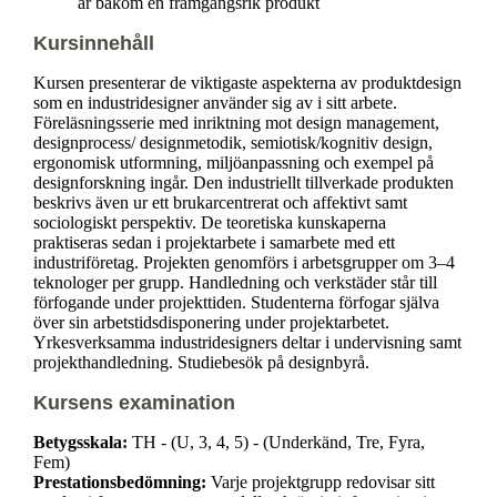
är bakom en framgångsrik produkt
Kursinnehåll
Kursen presenterar de viktigaste aspekterna av produktdesign
som en industridesigner använder sig av i sitt arbete.
Föreläsningsserie med inriktning mot design management,
designprocess/ designmetodik, semiotisk/kognitiv design,
ergonomisk utformning, miljöanpassning och exempel på
designforskning ingår. Den industriellt tillverkade produkten
beskrivs även ur ett brukarcentrerat och affektivt samt
sociologiskt perspektiv. De teoretiska kunskaperna
praktiseras sedan i projektarbete i samarbete med ett
industriföretag. Projekten genomförs i arbetsgrupper om 3–4
teknologer per grupp. Handledning och verkstäder står till
förfogande under projekttiden. Studenterna förfogar själva
över sin arbetstidsdisponering under projektarbetet.
Yrkesverksamma industridesigners deltar i undervisning samt
projekthandledning. Studiebesök på designbyrå.
Kursens examination
Betygsskala:
TH - (U, 3, 4, 5) - (Underkänd, Tre, Fyra,
Fem)
Prestationsbedömning:
Varje projektgrupp redovisar sitt