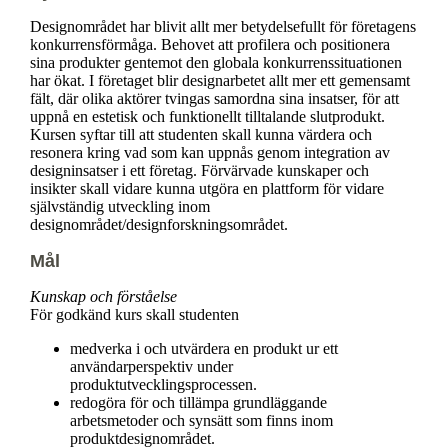
Designområdet har blivit allt mer betydelsefullt för företagens
konkurrensförmåga. Behovet att profilera och positionera
sina produkter gentemot den globala konkurrenssituationen
har ökat. I företaget blir designarbetet allt mer ett gemensamt
fält, där olika aktörer tvingas samordna sina insatser, för att
uppnå en estetisk och funktionellt tilltalande slutprodukt.
Kursen syftar till att studenten skall kunna värdera och
resonera kring vad som kan uppnås genom integration av
designinsatser i ett företag. Förvärvade kunskaper och
insikter skall vidare kunna utgöra en plattform för vidare
självständig utveckling inom
designområdet/designforskningsområdet.
Mål
Kunskap och förståelse
För godkänd kurs skall studenten
medverka i och utvärdera en produkt ur ett
användarperspektiv under
produktutvecklingsprocessen.
redogöra för och tillämpa grundläggande
arbetsmetoder och synsätt som finns inom
produktdesignområdet.