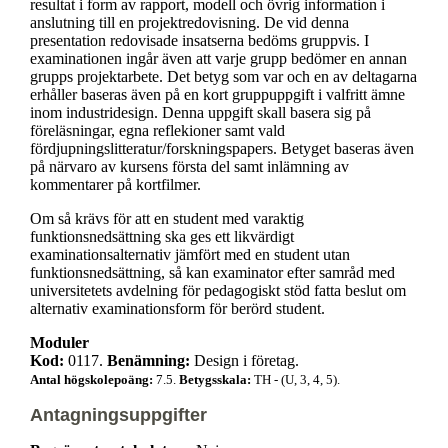
resultat i form av rapport, modell och övrig information i
anslutning till en projektredovisning. De vid denna
presentation redovisade insatserna bedöms gruppvis. I
examinationen ingår även att varje grupp bedömer en annan
grupps projektarbete. Det betyg som var och en av deltagarna
erhåller baseras även på en kort gruppuppgift i valfritt ämne
inom industridesign. Denna uppgift skall basera sig på
föreläsningar, egna reflekioner samt vald
fördjupningslitteratur/forskningspapers. Betyget baseras även
på närvaro av kursens första del samt inlämning av
kommentarer på kortfilmer.
Om så krävs för att en student med varaktig
funktionsnedsättning ska ges ett likvärdigt
examinationsalternativ jämfört med en student utan
funktionsnedsättning, så kan examinator efter samråd med
universitetets avdelning för pedagogiskt stöd fatta beslut om
alternativ examinationsform för berörd student.
Moduler
Kod:
0117.
Benämning:
Design i företag.
Antal högskolepoäng:
7.5.
Betygsskala:
TH - (U, 3, 4, 5).
Antagningsuppgifter