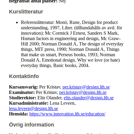
Begränsat antal platser:
Nej
Kurslitteratur
Referenslitteratur: Monö, Rune, Design for product
understanding, 1997, Liber. (tillhandahålls av avd. för
innovation); Mc Cormick J Ernest, Sanders S Mark,
Human factors in engineering and design, Mc Graw-
Hill 2000; Norman Donald A, The design of everyday
things, MIT press, 1990; Norman Donald A, Things
that make us smart, Perseus books, 1993; Norman
Donald A, Emotional design, Why we love (or hate)
everyday things, Basic books, 2004.
Kontaktinfo
Kursansvarig:
Per Kristav,
per.kristav@design.lth.se
Examinator:
Per Kristav,
per.kristav@design.lth.se
Studierektor:
Elin Olander,
elin.olander@design.lth.se
Kursadministratör:
Lena Leveen,
lena.leveen@design.lth.se
Hemsida:
https://www.innovation.lth.se/education/
Övrig information