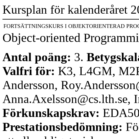
Kursplan för kalenderåret 
FORTSÄTTNINGSKURS I OBJEKTORIENTERAD PR
Object-oriented Programm
Antal poäng:
3.
Betygskal
Valfri för:
K3, L4GM, M2
Andersson, Roy.Andersson@
Anna.Axelsson@cs.lth.se, In
Förkunskapskrav:
EDA501
Prestationsbedömning:
För