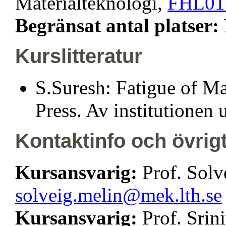
Materialteknologi,
FHL01
Begränsat antal platser:
Kurslitteratur
S.Suresh: Fatigue of Ma
Press. Av institutionen u
Kontaktinfo och övrig
Kursansvarig:
Prof. Solv
solveig.melin@mek.lth.se
Kursansvarig:
Prof. Srin